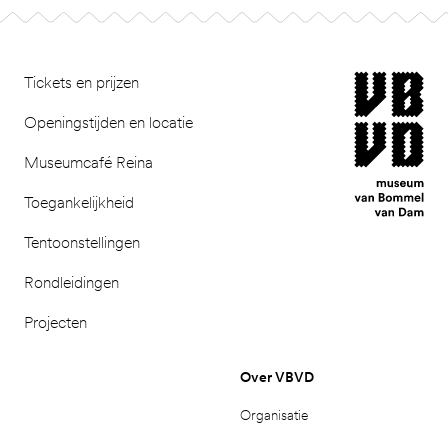
Footer
museum van Bomm
Tickets en prijzen
Openingstijden en locatie
Museumcafé Reina
Toegankelijkheid
Tentoonstellingen
Rondleidingen
Projecten
Over VBVD
Organisatie