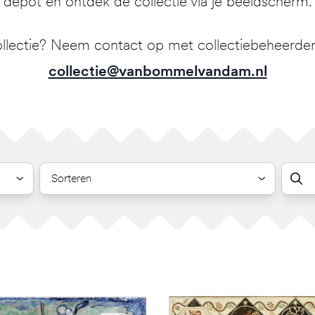
depot en ontdek de collectie via je beeldscherm.
llectie? Neem contact op met collectiebeheerder 
collectie@vanbommelvandam.nl
Sorteren