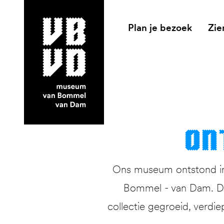
Plan je bezoek
Zie
museum van Bommel van Dam
On
Ons museum ontstond in 
Bommel - van Dam. Dit
collectie gegroeid, verdie