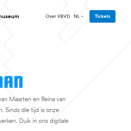
 museum
Over VBVD
NL
Tickets
man
van Maarten en Reina van
Sinds die tijd is onze
erken. Duik in ons digitale