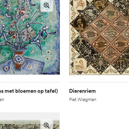
as met bloemen op tafel)
Dierenriem
an
Piet Wiegman