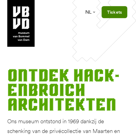
NL
Tickets
museum van Bommel van Dam
Ont­dek Hack­
en­broich
architekten
Ons museum ontstond in 1969 dankzij de
schenking van de privécollectie van Maarten en