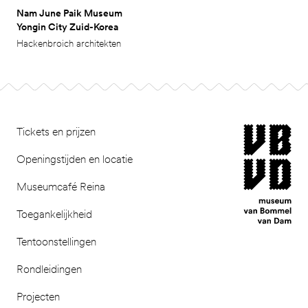
Nam June Paik Museum
Yongin City Zuid-Korea
Hackenbroich architekten
Footer
museum van Bomm
Tickets en prijzen
Openingstijden en locatie
Museumcafé Reina
Toegankelijkheid
Tentoonstellingen
Rondleidingen
Projecten