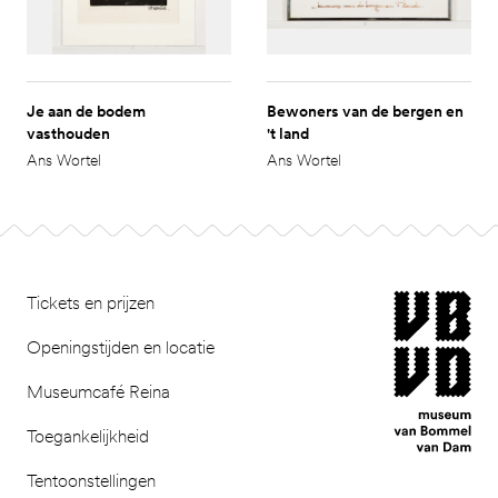
Je aan de bodem
Bewoners van de bergen en
vasthouden
't land
Ans Wortel
Ans Wortel
Ga naar pagina 2
Footer
museum van Bomm
Tickets en prijzen
Openingstijden en locatie
Museumcafé Reina
Toegankelijkheid
Tentoonstellingen