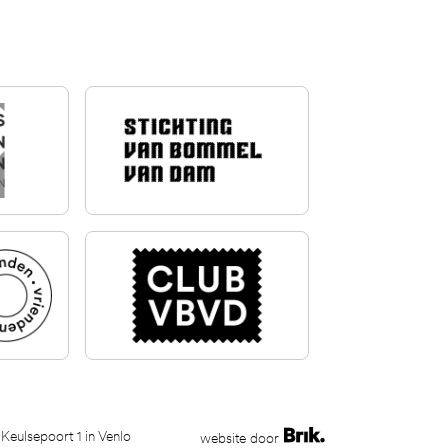
 Keulsepoort 1 in Venlo
website door