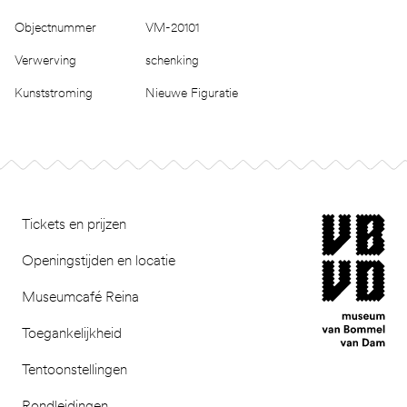
Objectnummer
VM-20101
Verwerving
schenking
Kunststroming
Nieuwe Figuratie
Footer
museum van Bomm
Tickets en prijzen
Openingstijden en locatie
Museumcafé Reina
Toegankelijkheid
Tentoonstellingen
Rondleidingen