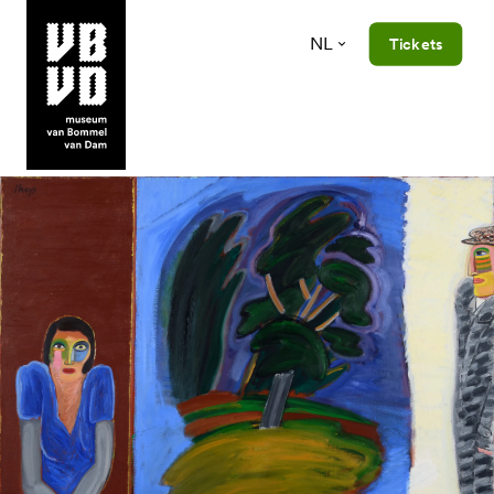
NL
Tickets
museum van Bommel van Dam