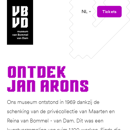
NL
Tickets
museum van Bommel van Dam
Ont­dek
Jan Arons
Ons museum ontstond in 1969 dankzij de
schenking van de privécollectie van Maarten en
Reina van Bommel - van Dam. Dit was een
kunstverzameling van ruim 1.100 werken. Sinds die