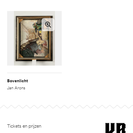
Bovenlicht
Jan Arons
Footer
museum van Bomm
Tickets en prijzen