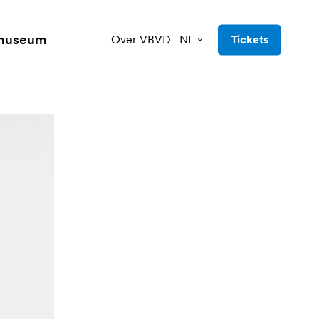
 museum
Over VBVD
NL
Tickets