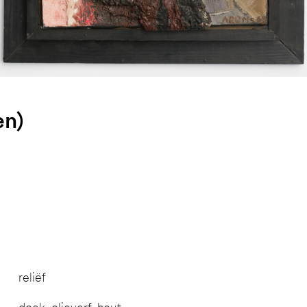
en)
reliëf