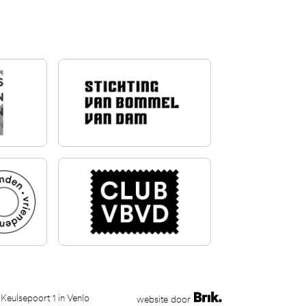
 Keulsepoort 1 in Venlo
website door