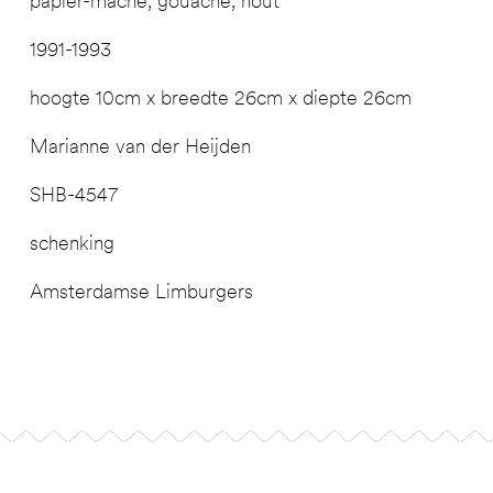
papier-maché, gouache, hout
1991-1993
hoogte 10cm x breedte 26cm x diepte 26cm
Marianne van der Heijden
SHB-4547
schenking
Amsterdamse Limburgers