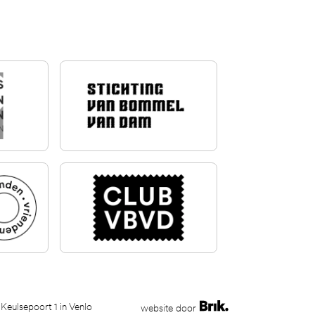
 Keulsepoort 1 in Venlo
website door