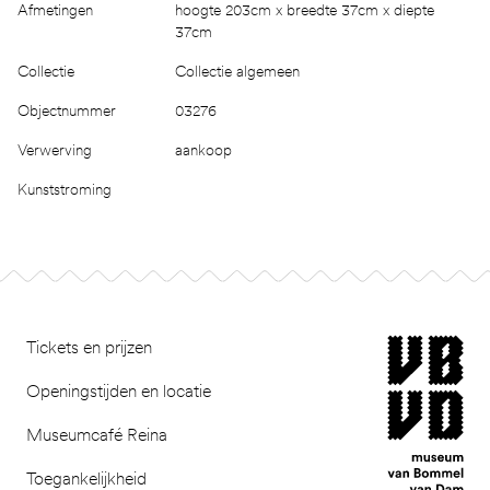
Afmetingen
hoogte 203cm x breedte 37cm x diepte
37cm
Collectie
Collectie algemeen
Objectnummer
03276
Verwerving
aankoop
Kunststroming
Footer
museum van Bomm
Tickets en prijzen
Openingstijden en locatie
Museumcafé Reina
Toegankelijkheid