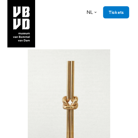
NL
Tickets
museum van Bommel van Dam