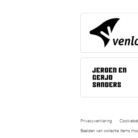
Privacyverklaring
Cookiebel
Beelden van collectie items m