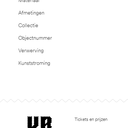
Materiaal
Afmetingen
Collectie
Objectnummer
Verwerving
Kunststroming
Footer
museum van Bommel van Dam
Tickets en prijzen