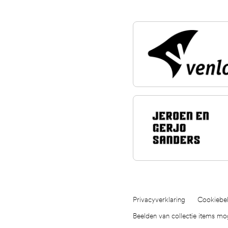
Privacyverklaring
Cookiebel
Beelden van collectie items m