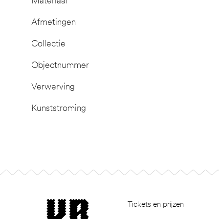
Materiaal
Afmetingen
Collectie
Objectnummer
Verwerving
Kunststroming
Footer
museum van Bommel van Dam
Tickets en prijzen