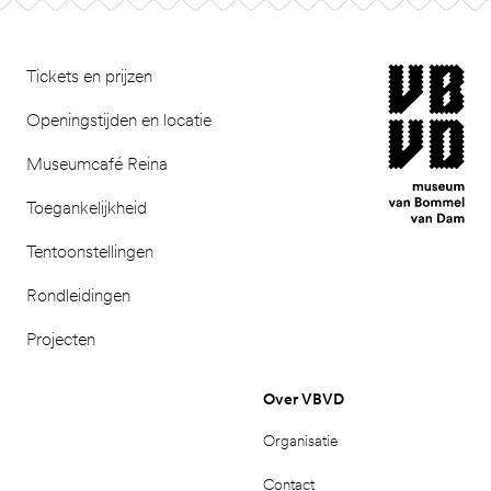
Footer
museum van Bomm
Tickets en prijzen
Openingstijden en locatie
Museumcafé Reina
Toegankelijkheid
Tentoonstellingen
Rondleidingen
Projecten
Over VBVD
Organisatie
Contact