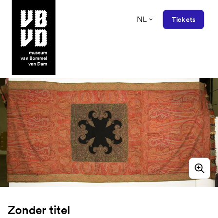
NL
Tickets
museum van Bommel van Dam
Zonder titel