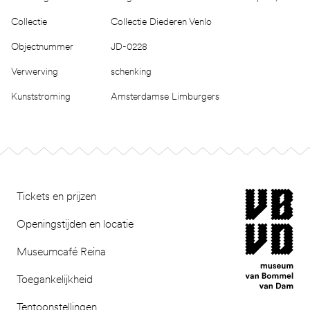
Collectie
Collectie Diederen Venlo
Objectnummer
JD-0228
Verwerving
schenking
Kunststroming
Amsterdamse Limburgers
Footer
museum van Bomm
Tickets en prijzen
Openingstijden en locatie
Museumcafé Reina
Toegankelijkheid
Tentoonstellingen