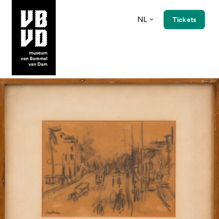
NL
Tickets
museum van Bommel van Dam