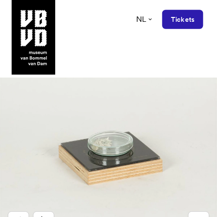
NL
Tickets
museum van Bommel van Dam