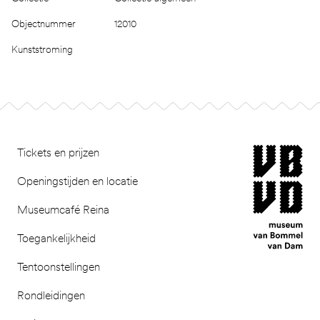
Objectnummer
12010
Kunststroming
Footer
museum van Bomm
Tickets en prijzen
Openingstijden en locatie
Museumcafé Reina
Toegankelijkheid
Tentoonstellingen
Rondleidingen