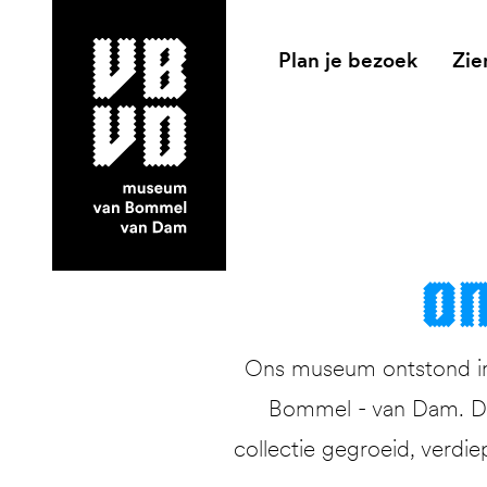
Plan je bezoek
Zie
museum van Bommel van Dam
On
Ons museum ontstond in 
Bommel - van Dam. Dit
collectie gegroeid, verdie