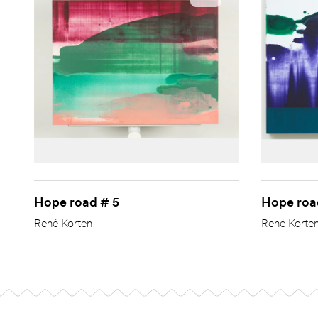
Hope road # 5
Hope roa
René Korten
René Korte
Footer