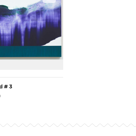
d # 3
n