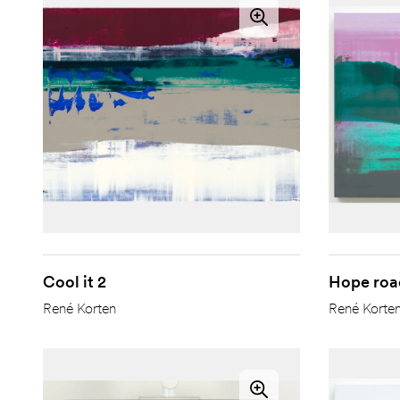
Cool it 2
Hope roa
René Korten
René Korte