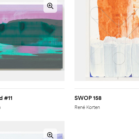
d #11
SWOP 158
n
René Korten