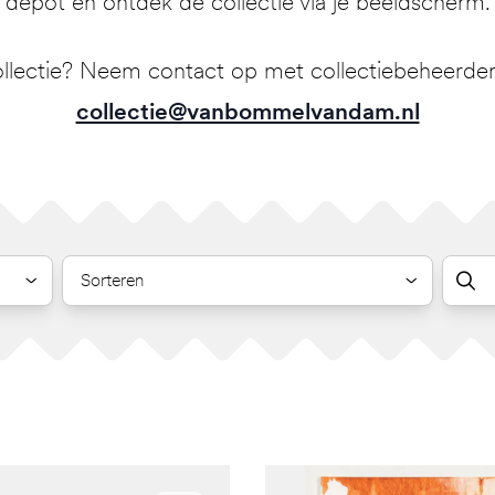
depot en ontdek de collectie via je beeldscherm.
llectie? Neem contact op met collectiebeheerder 
collectie@vanbommelvandam.nl
Sorteren