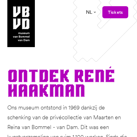
NL
Tickets
museum van Bommel van Dam
Ont­dek René
Haakman
Ons museum ontstond in 1969 dankzij de
schenking van de privécollectie van Maarten en
Reina van Bommel - van Dam. Dit was een
kunstverzameling van ruim 1.100 werken. Sinds die