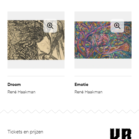
Droom
Emotie
René Haakman
René Haakman
Footer
museum van Bomm
Tickets en prijzen