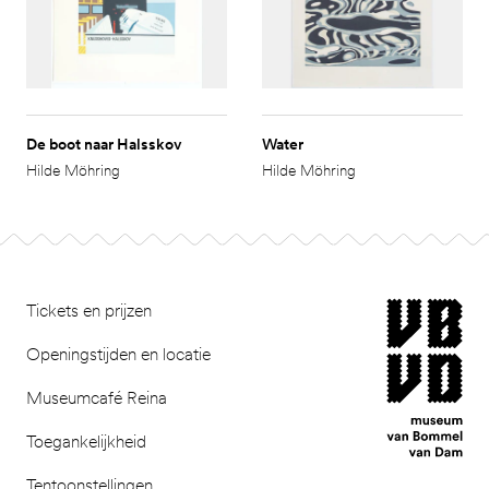
De boot naar Halsskov
Water
Hilde Möhring
Hilde Möhring
Footer
museum van Bomm
Tickets en prijzen
Openingstijden en locatie
Museumcafé Reina
Toegankelijkheid
Tentoonstellingen