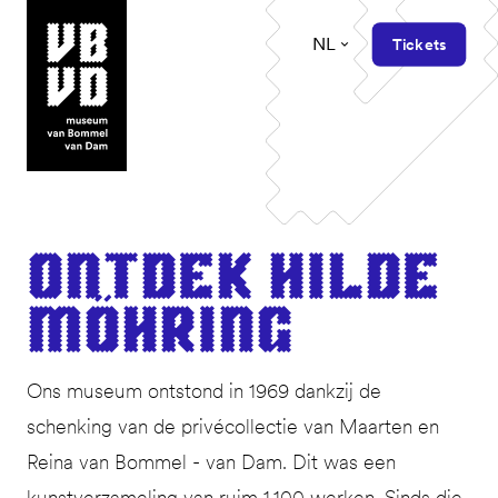
NL
Tickets
museum van Bommel van Dam
Ont­dek Hilde
Möhring
Ons museum ontstond in 1969 dankzij de
schenking van de privécollectie van Maarten en
Reina van Bommel - van Dam. Dit was een
kunstverzameling van ruim 1.100 werken. Sinds die