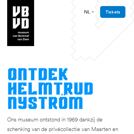
NL
Tickets
museum van Bommel van Dam
Ont­dek
Helmtrud
Nyström
Ons museum ontstond in 1969 dankzij de
schenking van de privécollectie van Maarten en