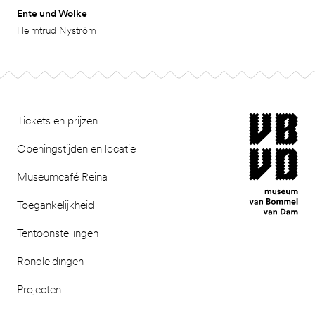
Ente und Wolke
Helmtrud Nyström
Footer
museum van Bomm
Tickets en prijzen
Openingstijden en locatie
Museumcafé Reina
Toegankelijkheid
Tentoonstellingen
Rondleidingen
Projecten