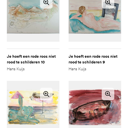
Je hoeft een rode roos niet
Je hoeft een rode roos niet
rood te schilderen 10
rood te schilderen 9
Hans Kuijs
Hans Kuijs