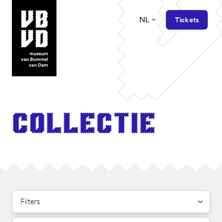
NL
Tickets
museum van Bommel van Dam
Col­lec­tie
Filters