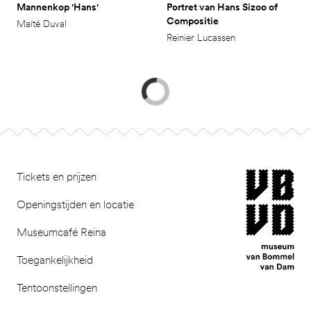
Mannenkop 'Hans'
Portret van Hans Sizoo of
Compositie
Maïté Duval
Reinier Lucassen
Footer
museum van Bomm
Tickets en prijzen
Openingstijden en locatie
Museumcafé Reina
Toegankelijkheid
Tentoonstellingen