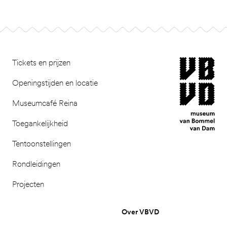
Footer
museum van Bomm
Tickets en prijzen
Openingstijden en locatie
Museumcafé Reina
Toegankelijkheid
Tentoonstellingen
Rondleidingen
Projecten
Over VBVD