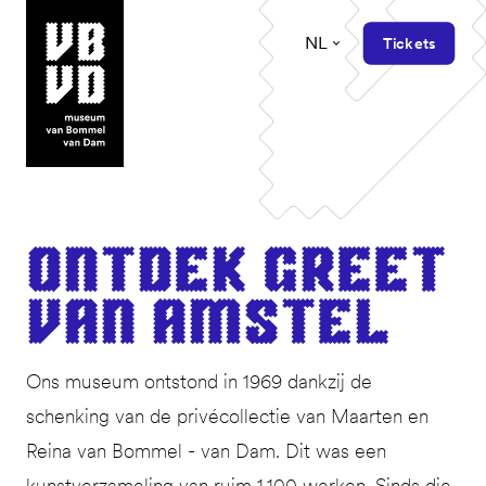
NL
Tickets
museum van Bommel van Dam
Ont­dek Greet
van Amstel
Ons museum ontstond in 1969 dankzij de
schenking van de privécollectie van Maarten en
Reina van Bommel - van Dam. Dit was een
kunstverzameling van ruim 1.100 werken. Sinds die