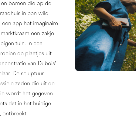
en en bomen die op de
 raadhuis in een wild
a een app het imaginaire
e marktkraam een zakje
igen tuin. In een
roeien de plantjes uit
concentratie van Dubois'
aar. De sculptuur
ssiele zaden die uit de
ntie wordt het gegeven
ts dat in het huidige
 ontbreekt.