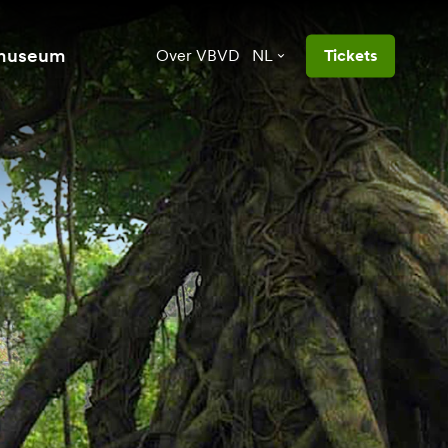
 museum
Over VBVD
NL
Tickets