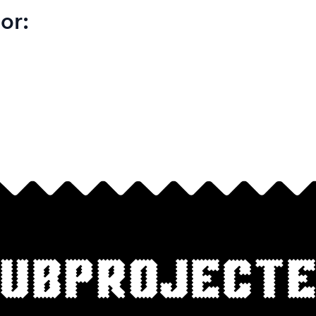
or:
ubproject