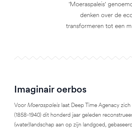
'Moeraspaleis' genoemd
denken over de ecol
transformeren tot een m
Imaginair oerbos
Voor
Moeraspaleis
laat Deep Time Agenacy zich 
(1858-1940) dit honderd jaar geleden reconstrue
(water)landschap aan op zijn landgoed, gebaseerd