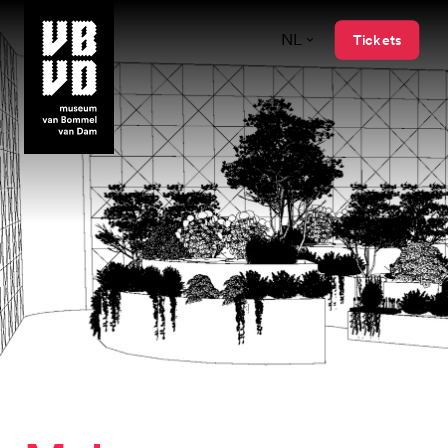
NL
Tickets
museum van Bommel van Dam