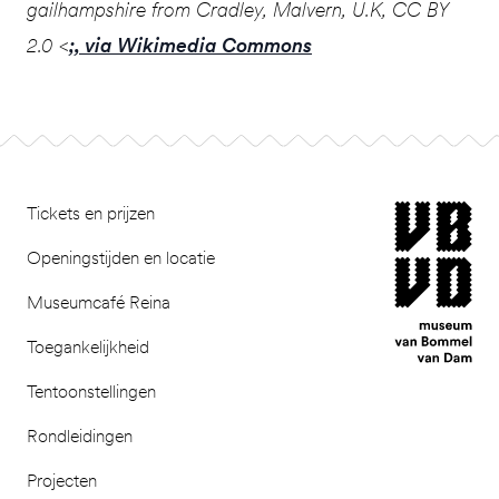
gailhampshire from Cradley, Malvern, U.K, CC BY
2.0 <
;, via Wikimedia Commons
Footer
museum van Bomm
Tickets en prijzen
Openingstijden en locatie
Museumcafé Reina
Toegankelijkheid
Tentoonstellingen
Rondleidingen
Projecten