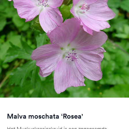
Malva moschata ‘Rosea'
Het Muskuskaasjeskruid is een zogenaamde