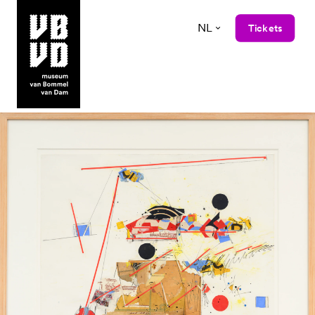
NL
Tickets
museum van Bommel van Dam