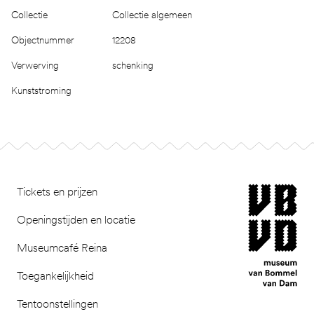
Collectie
Collectie algemeen
Objectnummer
12208
Verwerving
schenking
Kunststroming
Footer
museum van Bomm
Tickets en prijzen
Openingstijden en locatie
Museumcafé Reina
Toegankelijkheid
Tentoonstellingen