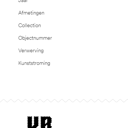
Jaar
Afmetingen
Collection
Objectnummer
Verwerving
Kunststroming
Footer
museum van Bommel van Dam