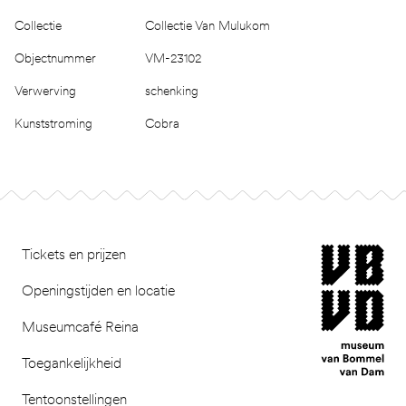
Collectie
Collectie Van Mulukom
Objectnummer
VM-23102
Verwerving
schenking
Kunststroming
Cobra
Footer
museum van Bomm
Tickets en prijzen
Openingstijden en locatie
Museumcafé Reina
Toegankelijkheid
Tentoonstellingen