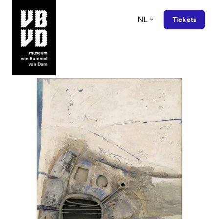
NL
Tickets
museum van Bommel van Dam