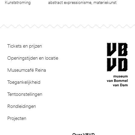
Kunststroming
abstract expressionisme, materiekunst
Footer
museum van Bomm
Tickets en prijzen
Openingstijden en locatie
Museumcafé Reina
Toegankelijkheid
Tentoonstellingen
Rondleidingen
Projecten
Over VBVD