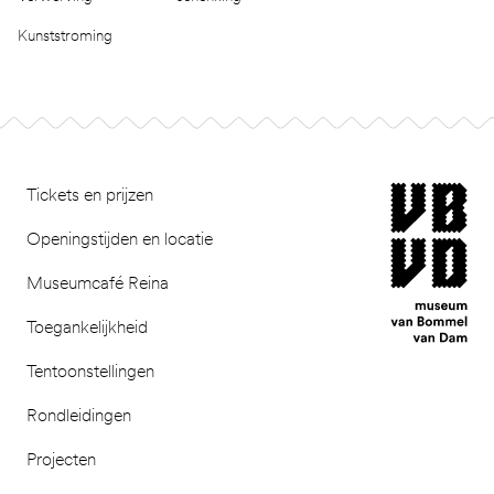
Kunststroming
Footer
museum van Bomm
Tickets en prijzen
Openingstijden en locatie
Museumcafé Reina
Toegankelijkheid
Tentoonstellingen
Rondleidingen
Projecten