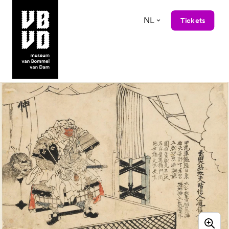
NL
Tickets
museum van Bommel van Dam