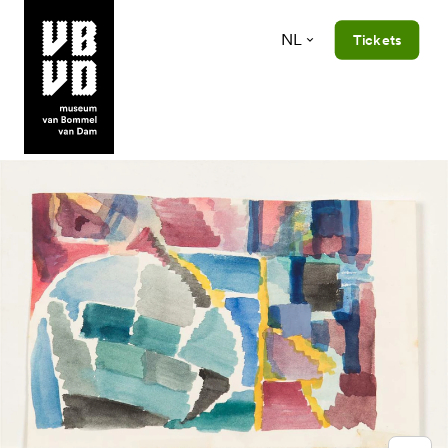
NL
Tickets
museum van Bommel van Dam