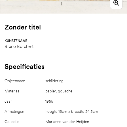
Zonder titel
KUNSTENAAR
Bruno Borchert
Specificaties
Objectnaam
schildering
Materiaal
papier, gouache
Jaar
1965
Afmetingen
hoogte 16cm x breedte 24,5cm
Collectie
Marianne van der Heijden