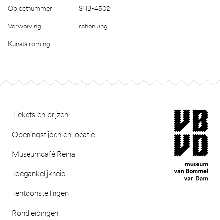
Objectnummer
SHB-4502
Verwerving
schenking
Kunststroming
Footer
museum van Bomm
Tickets en prijzen
Openingstijden en locatie
Museumcafé Reina
Toegankelijkheid
Tentoonstellingen
Rondleidingen