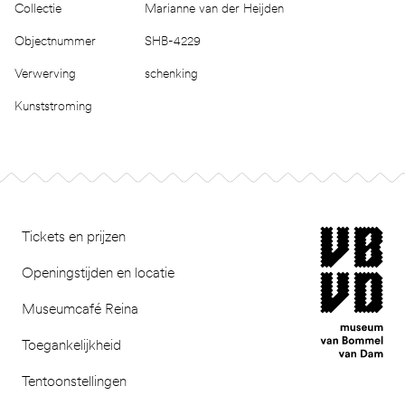
Collectie
Marianne van der Heijden
Objectnummer
SHB-4229
Verwerving
schenking
Kunststroming
Footer
museum van Bomm
Tickets en prijzen
Openingstijden en locatie
Museumcafé Reina
Toegankelijkheid
Tentoonstellingen