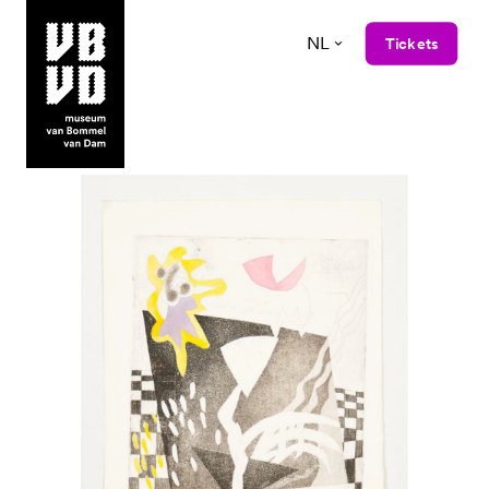
NL
Tickets
museum van Bommel van Dam