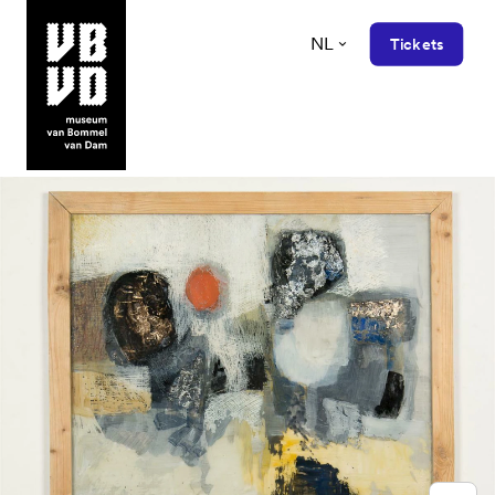
NL
Tickets
museum van Bommel van Dam