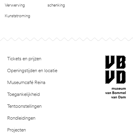
Verwerving
schenking
Kunststroming
Footer
museum van Bomm
Tickets en prijzen
Openingstijden en locatie
Museumcafé Reina
Toegankelijkheid
Tentoonstellingen
Rondleidingen
Projecten