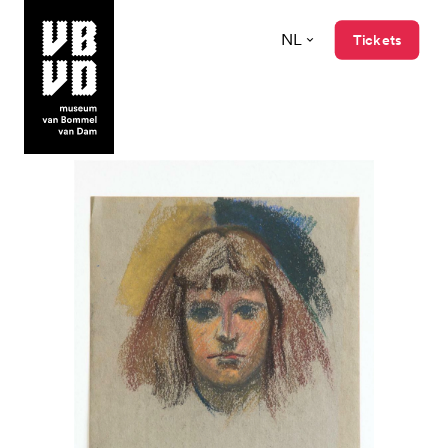
NL
Tickets
museum van Bommel van Dam