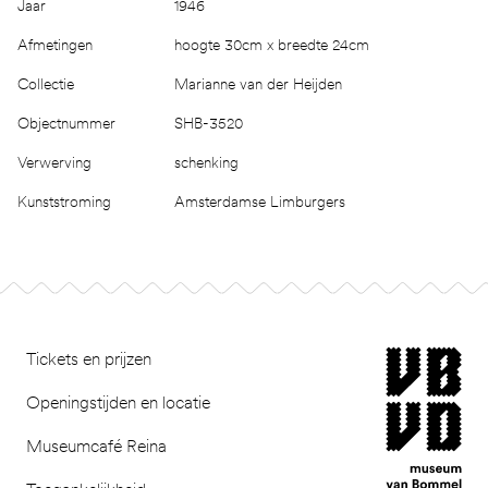
Jaar
1946
Afmetingen
hoogte 30cm x breedte 24cm
Collectie
Marianne van der Heijden
Objectnummer
SHB-3520
Verwerving
schenking
Kunststroming
Amsterdamse Limburgers
Footer
museum van Bomm
Tickets en prijzen
Openingstijden en locatie
Museumcafé Reina