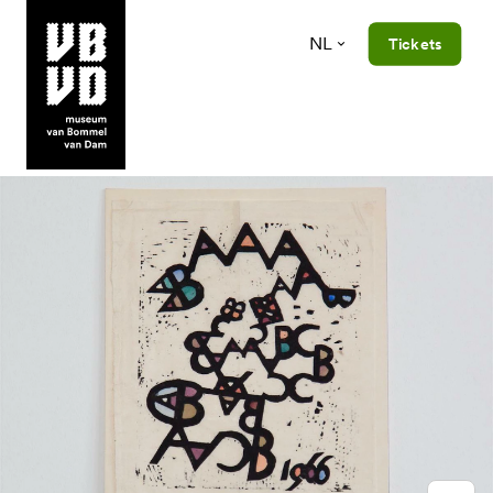
NL
Tickets
museum van Bommel van Dam