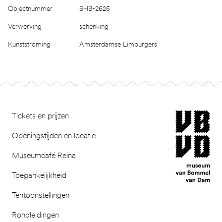
Objectnummer
SHB-2625
Verwerving
schenking
Kunststroming
Amsterdamse Limburgers
Footer
museum van Bomm
Tickets en prijzen
Openingstijden en locatie
Museumcafé Reina
Toegankelijkheid
Tentoonstellingen
Rondleidingen