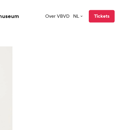
 museum
Over VBVD
NL
Tickets