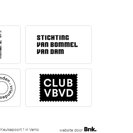
 Keulsepoort 1 in Venlo
website door