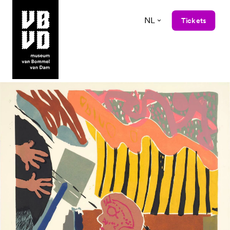
NL
Tickets
museum van Bommel van Dam