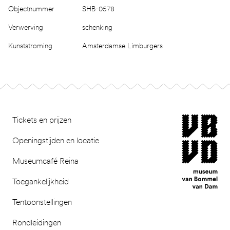
Objectnummer
SHB-0578
Verwerving
schenking
Kunststroming
Amsterdamse Limburgers
Footer
museum van Bomm
Tickets en prijzen
Openingstijden en locatie
Museumcafé Reina
Toegankelijkheid
Tentoonstellingen
Rondleidingen