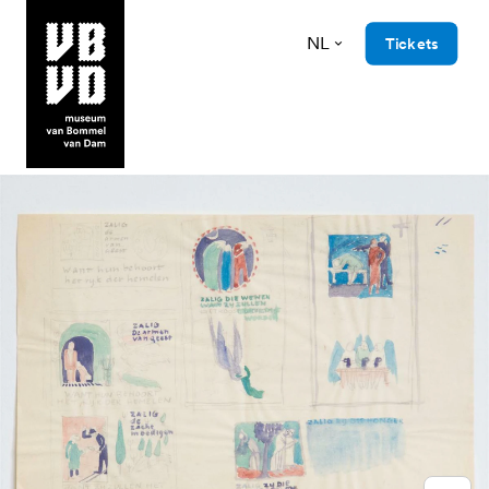
NL
Tickets
museum van Bommel van Dam