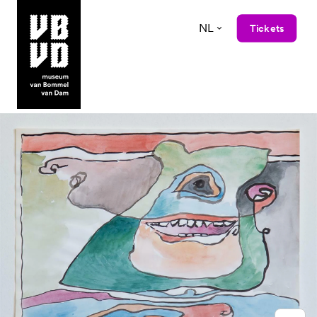
NL
Tickets
museum van Bommel van Dam