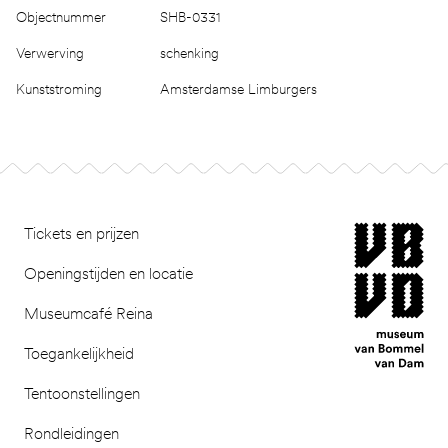
Objectnummer
SHB-0331
Verwerving
schenking
Kunststroming
Amsterdamse Limburgers
Footer
museum van Bomm
Tickets en prijzen
Openingstijden en locatie
Museumcafé Reina
Toegankelijkheid
Tentoonstellingen
Rondleidingen