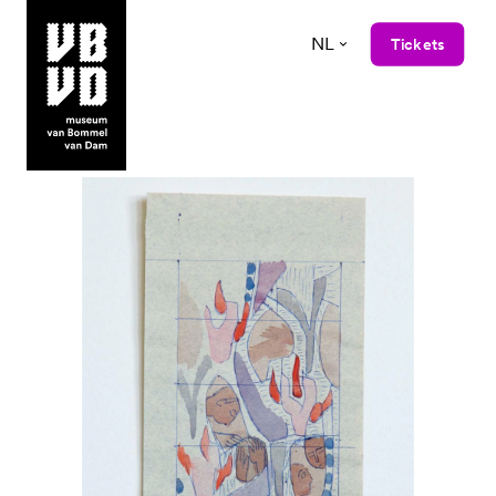
NL
Tickets
museum van Bommel van Dam