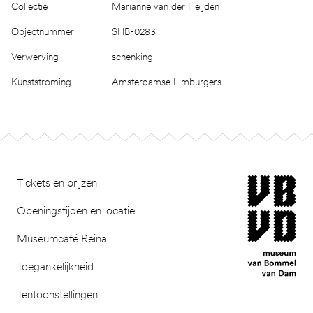
Collectie
Marianne van der Heijden
Objectnummer
SHB-0283
Verwerving
schenking
Kunststroming
Amsterdamse Limburgers
Footer
museum van Bomm
Tickets en prijzen
Openingstijden en locatie
Museumcafé Reina
Toegankelijkheid
Tentoonstellingen