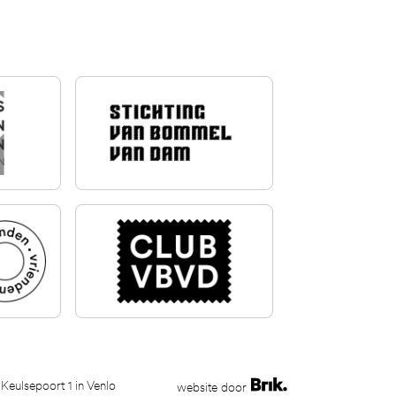
 Keulsepoort 1 in Venlo
website door