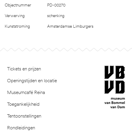
Objectnummer
PD-00270
Verwerving
schenking
Kunststroming
Amsterdamse Limburgers
Footer
museum van Bomm
Tickets en prijzen
Openingstijden en locatie
Museumcafé Reina
Toegankelijkheid
Tentoonstellingen
Rondleidingen