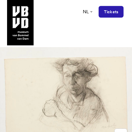
NL
Tickets
museum van Bommel van Dam