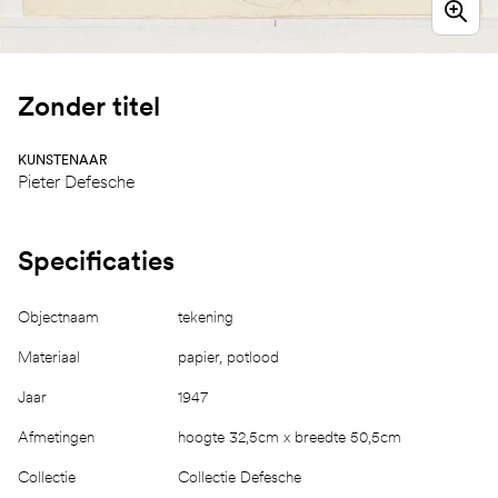
Zonder titel
KUNSTENAAR
Pieter Defesche
Specificaties
Objectnaam
tekening
Materiaal
papier, potlood
Jaar
1947
Afmetingen
hoogte 32,5cm x breedte 50,5cm
Collectie
Collectie Defesche