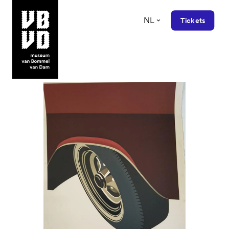
NL
Tickets
museum van Bommel van Dam