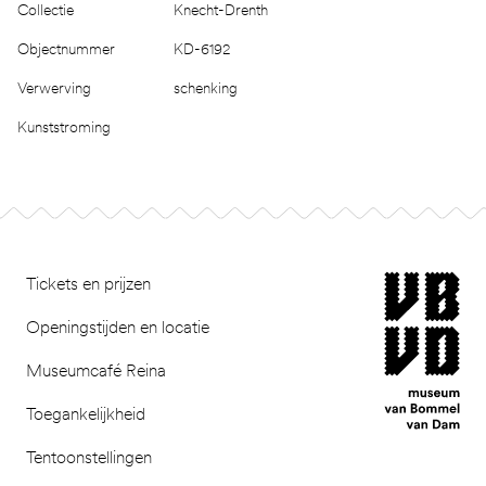
Collectie
Knecht-Drenth
Objectnummer
KD-6192
Verwerving
schenking
Kunststroming
Footer
museum van Bomm
Tickets en prijzen
Openingstijden en locatie
Museumcafé Reina
Toegankelijkheid
Tentoonstellingen