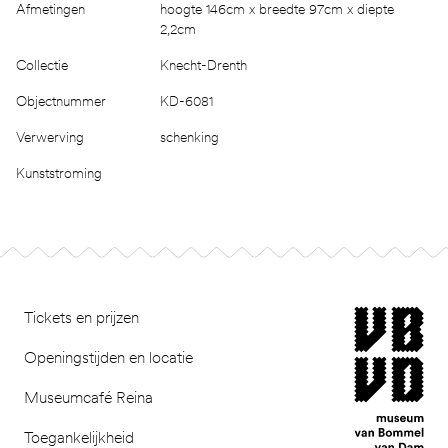
Afmetingen
hoogte 146cm x breedte 97cm x diepte
2,2cm
Collectie
Knecht-Drenth
Objectnummer
KD-6081
Verwerving
schenking
Kunststroming
Footer
museum van Bomm
Tickets en prijzen
Openingstijden en locatie
Museumcafé Reina
Toegankelijkheid