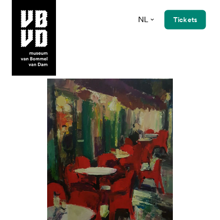
NL
Tickets
museum van Bommel van Dam