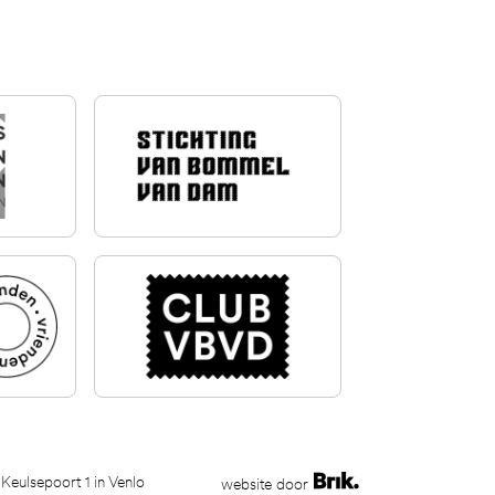
 Keulsepoort 1 in Venlo
website door