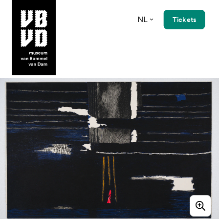
NL
Tickets
museum van Bommel van Dam