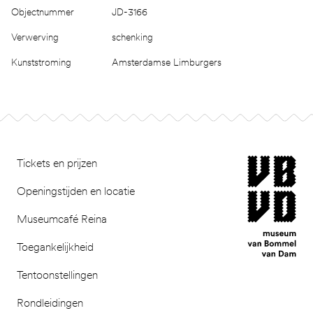
Objectnummer
JD-3166
Verwerving
schenking
Kunststroming
Amsterdamse Limburgers
Footer
museum van Bomm
Tickets en prijzen
Openingstijden en locatie
Museumcafé Reina
Toegankelijkheid
Tentoonstellingen
Rondleidingen