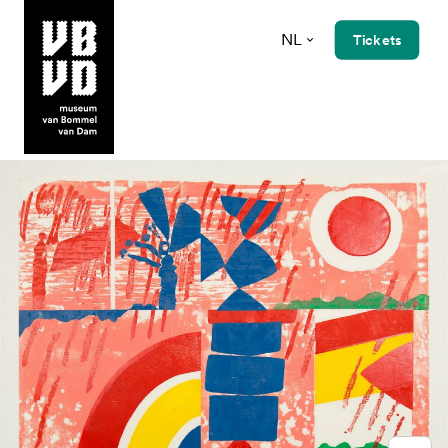
NL
Tickets
museum van Bommel van Dam