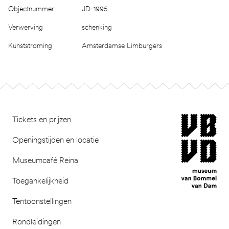
Objectnummer
JD-1995
Verwerving
schenking
Kunststroming
Amsterdamse Limburgers
Footer
museum van Bomm
Tickets en prijzen
Openingstijden en locatie
Museumcafé Reina
Toegankelijkheid
Tentoonstellingen
Rondleidingen