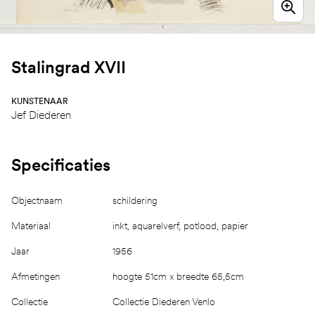
Stalingrad XVII
KUNSTENAAR
Jef Diederen
Specificaties
Objectnaam
schildering
Materiaal
inkt, aquarelverf, potlood, papier
Jaar
1956
Afmetingen
hoogte 51cm x breedte 65,5cm
Collectie
Collectie Diederen Venlo