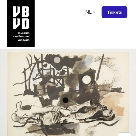
NL
Tickets
museum van Bommel van Dam