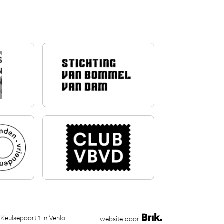
 Keulsepoort 1 in Venlo
website door