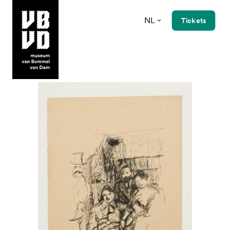
NL
Tickets
museum van Bommel van Dam