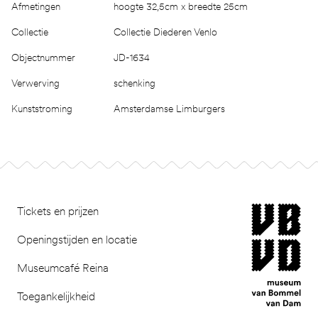
Afmetingen
hoogte 32,5cm x breedte 25cm
Collectie
Collectie Diederen Venlo
Objectnummer
JD-1634
Verwerving
schenking
Kunststroming
Amsterdamse Limburgers
Footer
museum van Bomm
Tickets en prijzen
Openingstijden en locatie
Museumcafé Reina
Toegankelijkheid