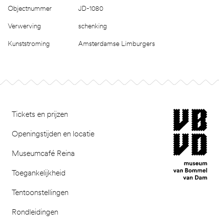
Objectnummer
JD-1080
Verwerving
schenking
Kunststroming
Amsterdamse Limburgers
Footer
museum van Bomm
Tickets en prijzen
Openingstijden en locatie
Museumcafé Reina
Toegankelijkheid
Tentoonstellingen
Rondleidingen