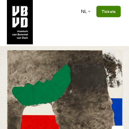
NL
Tickets
museum van Bommel van Dam