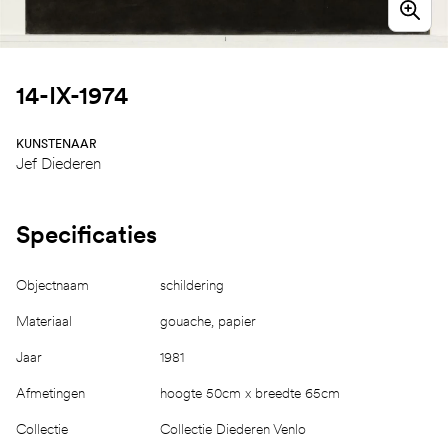
14-IX-1974
KUNSTENAAR
Jef Diederen
Specificaties
Objectnaam
schildering
Materiaal
gouache, papier
Jaar
1981
Afmetingen
hoogte 50cm x breedte 65cm
Collectie
Collectie Diederen Venlo