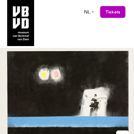
NL
Tickets
museum van Bommel van Dam