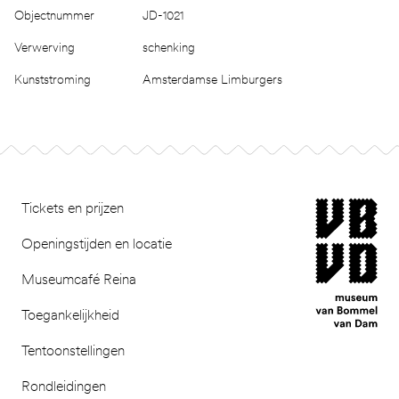
Objectnummer
JD-1021
Verwerving
schenking
Kunststroming
Amsterdamse Limburgers
Footer
museum van Bomm
Tickets en prijzen
Openingstijden en locatie
Museumcafé Reina
Toegankelijkheid
Tentoonstellingen
Rondleidingen